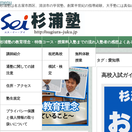
menu
杉浦塾は名古屋市西区、清須市の学習塾。創業半世紀の指導経験。大手塾には真似
杉浦塾の教育理念・特徴
コース・授業料
入塾までの流れ
入塾者の感想
よくあ
講師紹介
枇杷島校
無料体験
タグ：愛知県
授業
通塾に関しての諸
模試・検
注意
定
高校入試ガ
住所・アクセス
塾生規定
プライバシー保護
と個人情報の取り
扱いについて