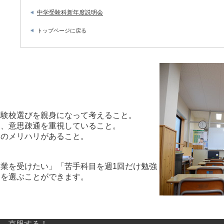
中学受験科新年度説明会
トップページに戻る
受験校選びを親身になって考えること。
り、意思疎通を重視していること。
さのメリハリがあること。
業を受けたい」「苦手科目を週1回だけ勉強
スを選ぶことができます。
、克服する！