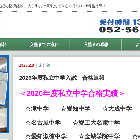
世紀の指導経験。大手塾には真似のできない手づくり情熱指導！
業料
入塾までの流れ
入塾者の感想
よ
2026.2.8
未分類
2026年度私立中学入試 合格速報
＜2026
年度私立中学合格実績＞
☆滝中学
☆愛知中学
☆大成中学
☆名古屋中学
☆
愛工大名電中学
☆愛知淑徳中学
☆金城学院中学
☆