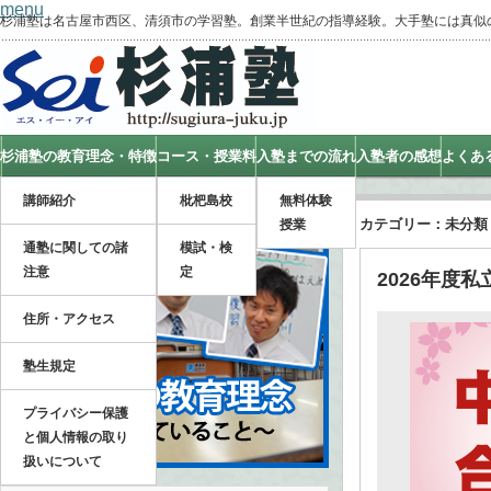
menu
杉浦塾は名古屋市西区、清須市の学習塾。創業半世紀の指導経験。大手塾には真似
杉浦塾の教育理念・特徴
コース・授業料
入塾までの流れ
入塾者の感想
よくあ
講師紹介
枇杷島校
無料体験
カテゴリー：未分類
授業
通塾に関しての諸
模試・検
注意
定
2026年度
住所・アクセス
塾生規定
プライバシー保護
と個人情報の取り
扱いについて