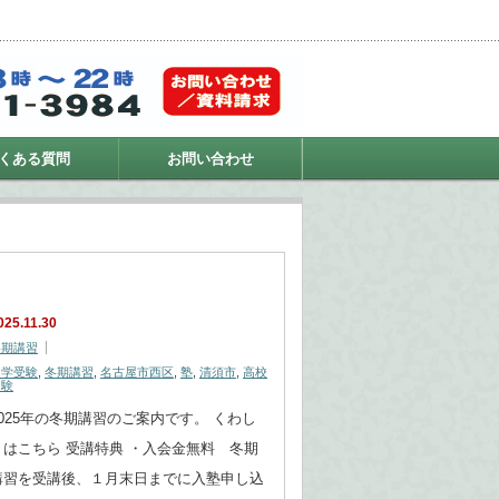
くある質問
お問い合わせ
025.11.30
冬期講習
中学受験
,
冬期講習
,
名古屋市西区
,
塾
,
清須市
,
高校
受験
2025年の冬期講習のご案内です。 くわし
くはこちら 受講特典 ・入会金無料 冬期
講習を受講後、１月末日までに入塾申し込