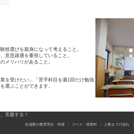
受験校選びを親身になって考えること。
り、意思疎通を重視していること。
さのメリハリがあること。
業を受けたい」「苦手科目を週1回だけ勉強
スを選ぶことができます。
、克服する！
杉浦塾の教育理念・特徴
コース・授業料
入塾までの流れ