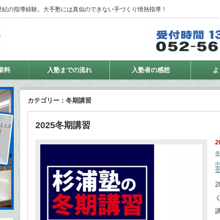
世紀の指導経験。大手塾には真似のできない手づくり情熱指導！
業料
入塾までの流れ
入塾者の感想
よ
カテゴリー：冬期講習
2025冬期講習
2