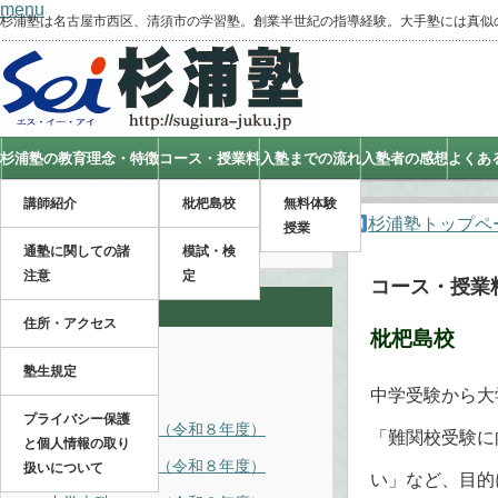
menu
杉浦塾は名古屋市西区、清須市の学習塾。創業半世紀の指導経験。大手塾には真似
杉浦塾の教育理念・特徴
コース・授業料
入塾までの流れ
入塾者の感想
よくあ
講師紹介
枇杷島校
無料体験
杉浦塾トップペ
授業
通塾に関しての諸
模試・検
注意
定
コース・授業
コース
住所・アクセス
枇杷島校
コース・授業料
塾生規定
■枇杷島校
中学受験から大
プライバシー保護
中学受験コース（令和８年度）
「難関校受験に
と個人情報の取り
小学本科コース（令和８年度）
扱いについて
い」など、目的