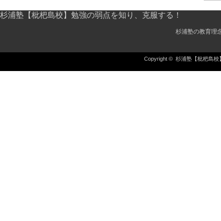
杉浦塾【枇杷島校】勉強の弱点を知り、克服する！
杉浦塾の教育理
Copyright ©
杉浦塾【枇杷島校