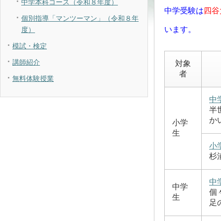
中学本科コース（令和８年度）
中学受験は
四谷
個別指導「マンツーマン」（令和８年
います。
度）
模試・検定
講師紹介
対象
者
無料体験授業
中
半
か
小学
生
小
杉
中
中学
個
生
足