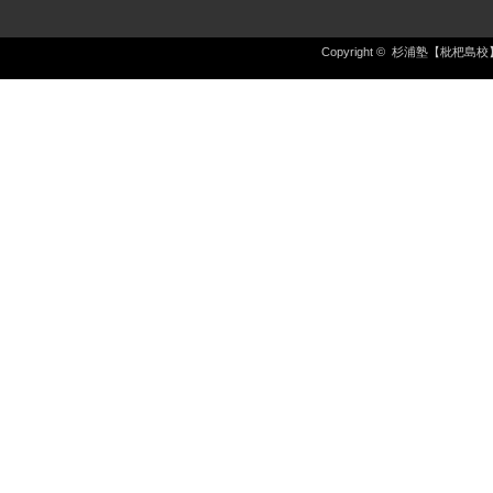
Copyright ©
杉浦塾【枇杷島校