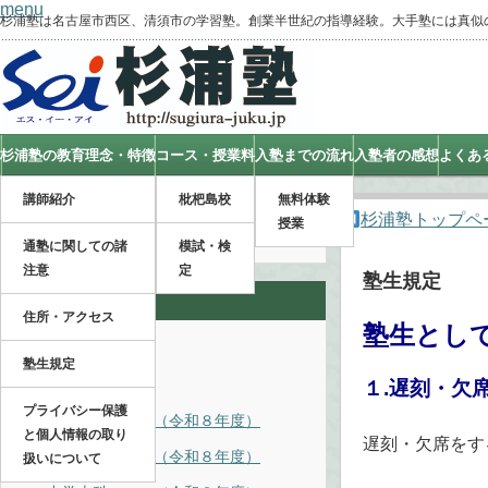
menu
杉浦塾は名古屋市西区、清須市の学習塾。創業半世紀の指導経験。大手塾には真似
杉浦塾の教育理念・特徴
コース・授業料
入塾までの流れ
入塾者の感想
よくあ
講師紹介
枇杷島校
無料体験
杉浦塾トップペ
授業
通塾に関しての諸
模試・検
注意
定
塾生規定
コース
住所・アクセス
塾生とし
コース・授業料
塾生規定
■枇杷島校
１.遅刻・欠
プライバシー保護
中学受験コース（令和８年度）
と個人情報の取り
遅刻・欠席をす
小学本科コース（令和８年度）
扱いについて