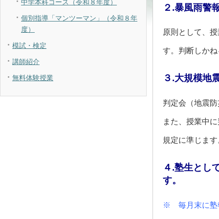
中学本科コース（令和８年度）
２.暴風雨警
個別指導「マンツーマン」（令和８年
度）
原則として、授
模試・検定
す。判断しかね
講師紹介
３.大規模地
無料体験授業
判定会（地震防
また、授業中に
規定に準じます
４.塾生とし
す。
※ 毎月末に塾